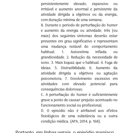
persistentemente elevado, expansivo ou
irritável e aumento anormal e persistente da
atividade dirigida a objetivos ou da energia,
com duração mínima de uma semana;
B. Durante o período de perturbação do humor
e aumento da energia ou atividade, três (ou
mais) dos seguintes sintomas deverão estar
presentes em grau significativo e representam
uma mudança notável do comportamento
habitual: 1. Autoestima inflada ou
grandiosidade. 2. Redução da necessidade de
sono. 3. Mais loquaz que o habitual. 4. Fuga de
ideias. 5. Distratibilidade. 6. Aumento da
atividade dirigida a objetivos ou agitação
psicomotora. 7. Envolvimento excessivo em
atividades com elevado potencial para
consequências dolorosas;
C. A perturbação do humor é suficientemente
grave a ponto de causar prejuízo acentuado no
funcionamento social ou profissional;
D. O episódio não é atribuível aos efeitos
fisiológicos de uma substância ou a outra
condição médica. (APA, 2014, p. 168).
Portanto, em linhas gerais, o episódio maníaco