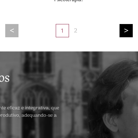
<
>
2
1
os
e eficaz e integrativa, que
produtivo, adequando-se a