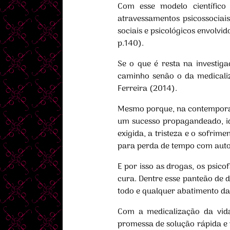
Com esse modelo científico
atravessamentos psicossociais
sociais e psicológicos envolv
p.140).
Se o que é resta na investig
caminho senão o da medicali
Ferreira (2014).
Mesmo porque, na contemporan
um sucesso propagandeado, id
exigida, a tristeza e o sofrim
para perda de tempo com auto
E por isso as drogas, os psic
cura. Dentre esse panteão de d
todo e qualquer abatimento d
Com a medicalização da vida
promessa de solução rápida e 