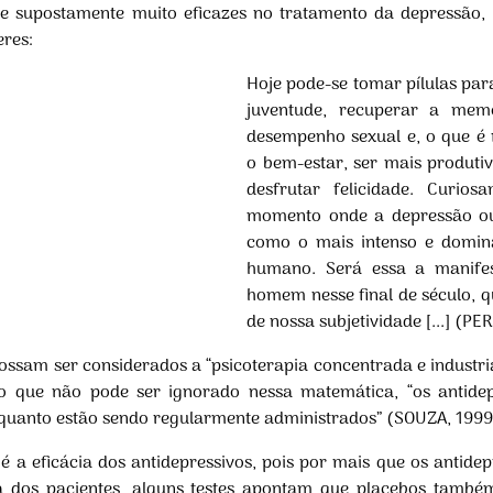
 e supostamente muito eficazes no tratamento da depressão,
eres:
Hoje pode-se tomar pílulas pa
juventude, recuperar a mem
desempenho sexual e, o que é m
o bem-estar, ser mais produti
desfrutar felicidade. Curi
momento onde a depressão ou
como o mais intenso e domina
humano. Será essa a manife
homem nesse final de século, 
de nossa subjetividade [...] (PE
possam ser considerados a “psicoterapia concentrada e indust
o que não pode ser ignorado nessa matemática, “os antide
quanto estão sendo regularmente administrados” (SOUZA, 1999,
é a eficácia dos antidepressivos, pois por mais que os antide
a dos pacientes, alguns testes apontam que placebos também