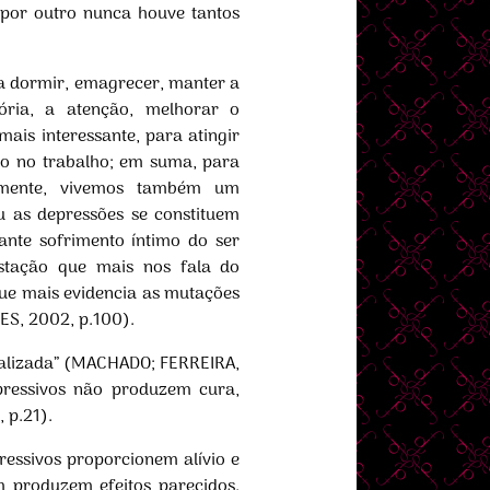
 por outro nunca houve tantos
ra dormir, emagrecer, manter a
ória, a atenção, melhorar o
ais interessante, para atingir
vo no trabalho; em suma, para
osamente, vivemos também um
 as depressões se constituem
nte sofrimento íntimo do ser
stação que mais nos fala do
que mais evidencia as mutações
RES, 2002, p.100).
rializada” (MACHADO; FERREIRA,
pressivos não produzem cura,
 p.21).
pressivos proporcionem alívio e
 produzem efeitos parecidos.