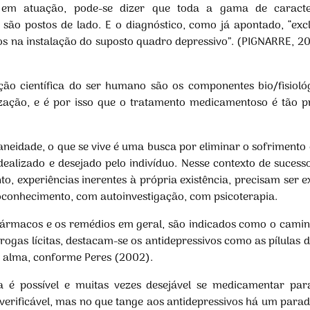
 em atuação, pode-se dizer que toda a gama de caracter
 são postos de lado. E o diagnóstico, como já apontado, “exc
idos na instalação do suposto quadro depressivo”. (PIGNARRE,
ação científica do ser humano são os componentes bio/fisioló
zação, e é por isso que o tratamento medicamentoso é tão p
eidade, o que se vive é uma busca por eliminar o sofrimento 
ealizado e desejado pelo indivíduo. Nesse contexto de sucess
ento, experiências inerentes à própria existência, precisam ser
conhecimento, com autoinvestigação, com psicoterapia.
ofármacos e os remédios em geral, são indicados como o caminh
rogas lícitas, destacam-se os antidepressivos como as pílulas 
a alma, conforme Peres (2002).
 é possível e muitas vezes desejável se medicamentar pa
verificável, mas no que tange aos antidepressivos há um parad