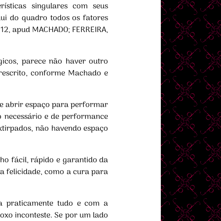
ísticas singulares com seus
lui do quadro todos os fatores
 2012, apud MACHADO; FERREIRA,
gicos, parece não haver outro
rescrito, conforme Machado e
e abrir espaço para performar
o necessário e de performance
 extirpados, não havendo espaço
o fácil, rápido e garantido da
da felicidade, como a cura para
ra praticamente tudo e com a
oxo inconteste. Se por um lado